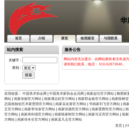
华
首页
介绍
展览
给我留言
与我联系
站内搜索
服务公告
网站内容无法显示，此网站拥有者没有成
关键字：
请和我们联系，电话： 010-62873646 。
类别：
友情链接
：
中国美术协会网
|
中国美术家协会会员网
|
画家赵珪官方网站
|
雕塑家
网站
|
画家张丽官方网站
|
画家潘志松官方网站
|
画家郭金栋官方网站
|
画家陈树堂
态国画独创艺术家贾雨官方网站
|
画家吴友善官方网站
|
书画家刘飞官方网站
|
画
五官方网站
|
画家李培泉官方网站
|
画家张惠民官方网站
|
画家霍辉民官方网站
|
画
官方网站
|
画家寿利强官方网站
|
画家陈家刚官方网站
|
画家马宝亮官方网站
|
画家
方网站
|
画家张冬生官方网站
|
画家孟凡玉官方网站
首页
|
介