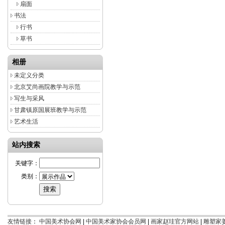
扇面
书法
行书
草书
相册
未定义分类
北京艾尚画院教学与示范
写生与采风
甘肃镇原国展班教学与示范
艺术生活
站内搜索
关键字：
类别：
友情链接
：
中国美术协会网
|
中国美术家协会会员网
|
画家赵珪官方网站
|
雕塑家