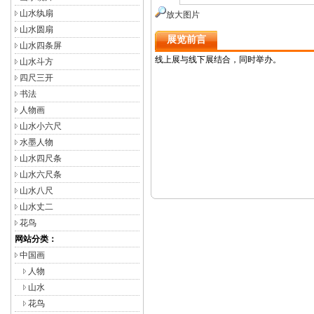
山水纨扇
放大图片
山水圆扇
展览前言
山水四条屏
线上展与线下展结合，同时举办。
山水斗方
四尺三开
书法
人物画
山水小六尺
水墨人物
山水四尺条
山水六尺条
山水八尺
山水丈二
花鸟
网站分类：
中国画
人物
山水
花鸟