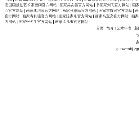
态国画独创艺术家贾雨官方网站
|
画家吴友善官方网站
|
书画家刘飞官方网站
|
画
五官方网站
|
画家李培泉官方网站
|
画家张惠民官方网站
|
画家霍辉民官方网站
|
画
官方网站
|
画家寿利强官方网站
|
画家陈家刚官方网站
|
画家马宝亮官方网站
|
画家
方网站
|
画家张冬生官方网站
|
画家孟凡玉官方网站
首页
|
简介
|
艺术年表
|
新
点
guowenhj.zg