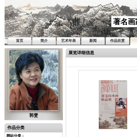
著名画
首页
简介
艺术年表
新闻
作品欣赏
展览详细信息
郭雯
作品分类
网站分类：