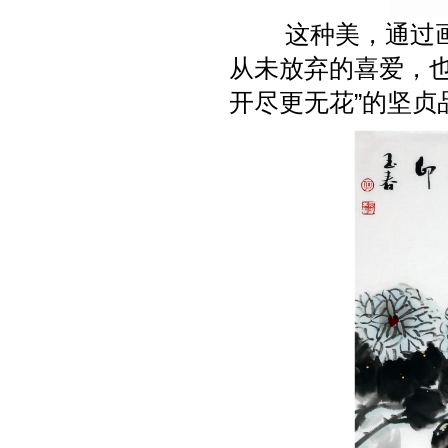
这种美，通过画家
从未放弃的喜爱，
开尽更无花”的坚贞