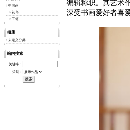
编辑称职。其艺术
中国画
深受书画爱好者喜
花鸟
工笔
相册
未定义分类
站内搜索
关键字：
类别：