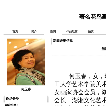
著名花鸟
首页
简介
新闻
作品欣赏
拍卖
新闻详细信息
墨
何玉春，女，现居
工大学艺术学院美
何玉春
女画家协会会员，
作品分类
会长，湖湘文化艺
网站分类：