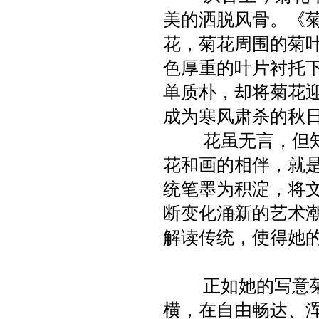
美的洒脱风骨。《
花，菊花周围的菊
色厚重的叶片衬托
单质朴，却将菊花
成为寒风肃杀的秋
花虽无言，但知时
花和画的相伴，就
统笔墨为积淀，将
断变化涌新的艺术
解读传统，使得她
正如她的写意菊花
横，在自由畅达、