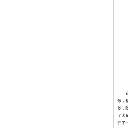
在画
敛，
妙，
了太
开了