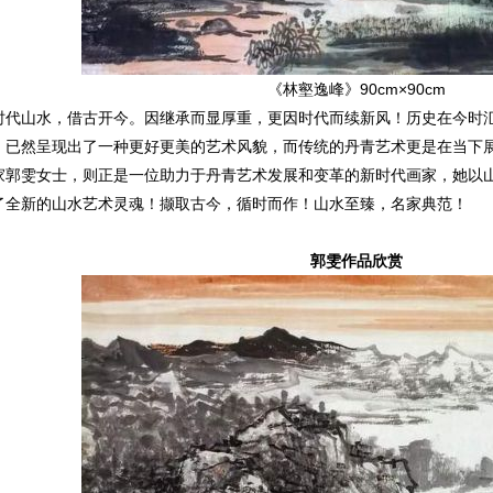
《林壑逸峰》90cm×90cm
山水，借古开今。因继承而显厚重，更因时代而续新风！历史在今时汇
，已然呈现出了一种更好更美的艺术风貌，而传统的丹青艺术更是在当下
家郭雯女士，则正是一位助力于丹青艺术发展和变革的新时代画家，她以
了全新的山水艺术灵魂！撷取古今，循时而作！山水至臻，名家典范！
郭雯作品欣赏