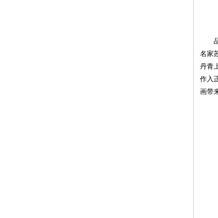
品韵
名家
丹青
作入
画带