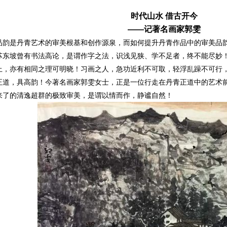
时代山水 借古开今
——记著名画家郭雯
是丹青艺术的审美根基和创作源泉，而如何提升丹青作品中的审美品韵
苏东坡曾有书法高论，是谓作字之法，识浅见狭、学不足者，终不能尽妙
上，亦有相同之理可明晓！习画之人，急功近利不可取，轻浮乱躁不可行
正道，具高韵！今著名画家郭雯女士，正是一位行走在丹青正道中的艺术
来了的清逸超群的极致审美，是谓以情而作，静谧自然！