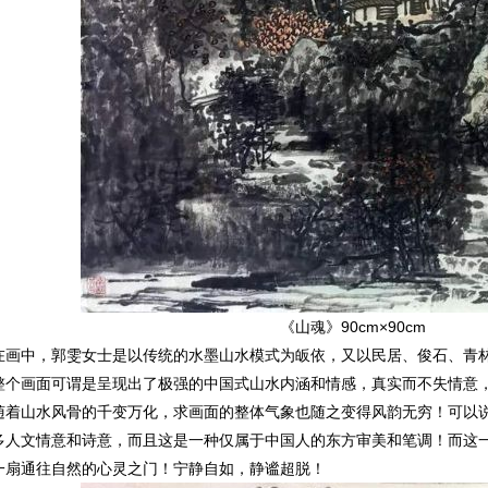
《山魂》90cm×90cm
中，郭雯女士是以传统的水墨山水模式为皈依，又以民居、俊石、青林
整个画面可谓是呈现出了极强的中国式山水内涵和情感，真实而不失情意
随着山水风骨的千变万化，求画面的整体气象也随之变得风韵无穷！可以
多人文情意和诗意，而且这是一种仅属于中国人的东方审美和笔调！而这
一扇通往自然的心灵之门！宁静自如，静谧超脱！