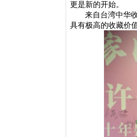
更是新的开始。
来自台湾中华收藏
具有极高的收藏价