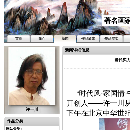
著名画
首页
简介
新闻
作品欣赏
作品展卖
新闻详细信息
当代实
“时代风·家国情·
开创人——许一川从
许一川
下午在北京中华世
作品分类
网站分类：