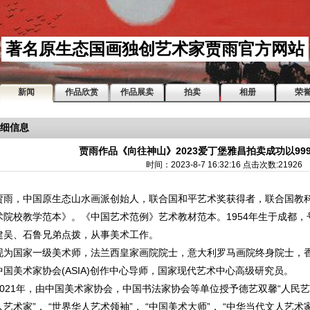
著名原生态国画独创艺术家贾雨官方网站
新闻
作品欣赏
作品展卖
拍卖
相册
荣
细信息
贾雨作品《向往神山》2023爱丁堡雅昌拍卖成功以99
时间：2023-8-7 16:32:16 点击次数:21926
，中国原生态山水画派创始人，联合国和平艺术奖获得者，联合国教科
术院校教学范本》。《中国艺术范例》艺术教材范本。1954年生于成都
建吴、石鲁兄弟点拨，从事美术工作。
国家一级美术师，法兰西皇家画院院士，意大利罗马画院终身院士，香
中国美术家协会(ASIA)创作中心导师，国家现代艺术中心高级研究员。
21年，由中国美术家协会，中国书法家协会等单位授予德艺双馨“人民艺
艺术家”， “世界华人艺术领袖”， “中国美术大师”， “中华当代文人艺术家