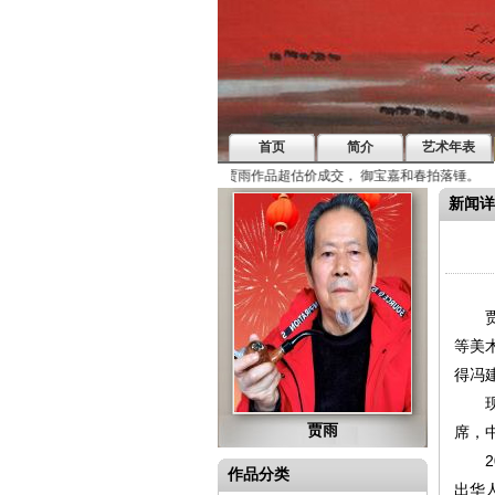
首页
简介
艺术年表
贾雨:只有我才敢颠覆这千年用色
贾雨作品超估价成交， 御宝嘉和春拍落锤。
新闻详
贾雨
等美
得冯
现为
贾雨
席，
20
作品分类
出华人