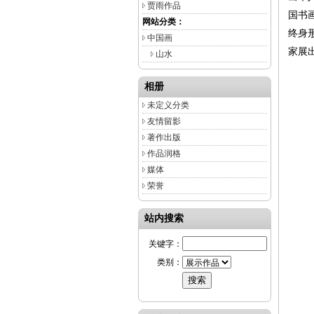
贾雨作品
国书
网站分类：
终身
中国画
家展
山水
相册
未定义分类
友情留影
著作出版
作品润格
媒体
荣誉
站内搜索
关键字：
类别：