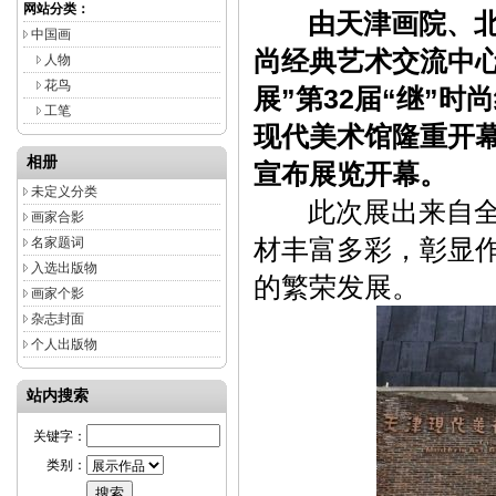
网站分类：
由天津画院、北京
中国画
尚经典艺术交流中心
人物
花鸟
展”第32届“继”
工笔
现代美术馆隆重开
相册
宣布展览开幕。
未定义分类
此次展出来自全国
画家合影
材丰富多彩，彰显
名家题词
入选出版物
的繁荣发展。
画家个影
杂志封面
个人出版物
站内搜索
关键字：
类别：