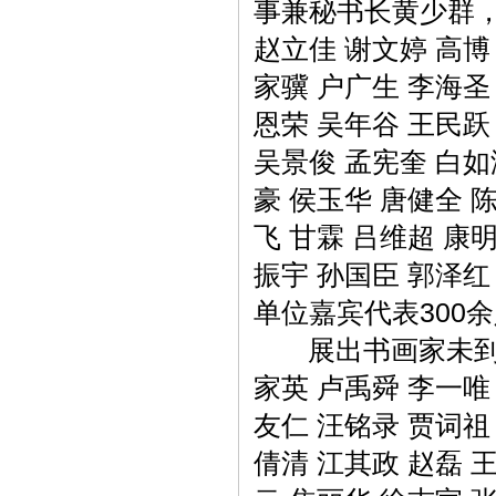
事兼秘书长黄少群，
赵立佳 谢文婷 高博
家骥 户广生 李海圣
恩荣 吴年谷 王民跃
吴景俊 孟宪奎 白如
豪 侯玉华 唐健全 
飞 甘霖 吕维超 康
振宇 孙国臣 郭泽红
单位嘉宾代表300
展出书画家未到场的
家英 卢禹舜 李一唯
友仁 汪铭录 贾词祖
倩清 江其政 赵磊 