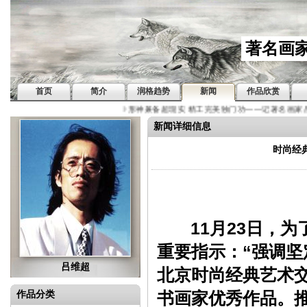
著名画
首页
简介
润格趋势
新闻
作品欣赏
形神兼备超现实 精工完美独门功——记著名画家吕维超
新闻详细信息
时尚经
11月23日，
重要指示：“强调坚
吕维超
北京时尚经典艺术
作品分类
书画家优秀作品。