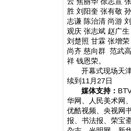
云 焦丽华 徐志宣 
胜 刘阳奎 张有敬 
志谦 陈治清 尚游 
观庆 张志斌 赵广生
刘楚照 甘霖 张增荣
尚齐 慈向群 范武高
祥 钱恩荣。
开幕式现场天津画
续到11月27日
媒体支持：
B
华网、人民美术网、
优酷视频、央视网
报、书法报、荣宝
杂志、光明网、新华