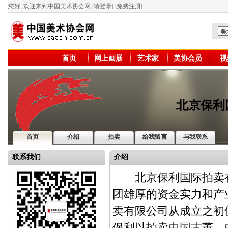
您好, 欢迎来到中国美术协会网
[请登录]
[免费注册]
首页
网上画展
艺术家
美协会员
视
北京保利
首页
介绍
拍卖
给我留言
与我联系
联系我们
介绍
北京保利国际拍卖有限
团雄厚的资金实力和产
卖有限公司从成立之初
保利以拍卖中国古董、