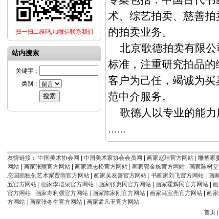
术、综艺拍卖、慈善拍
的拍卖业务。
扫一扫二维码,加微信联系我们
北京歌德拍卖有限公司
站内搜索
标准，注重研究拍品的
关键字：
客户为己任，竭诚为买
类别：
范中介服务。
歌德人以专业的能力
......
友情链接
：
中国美术协会网
|
中国美术家协会会员网
|
画家赵珪官方网站
|
雕塑家
网站
|
画家张丽官方网站
|
画家潘志松官方网站
|
画家郭金栋官方网站
|
画家陈树堂
态国画独创艺术家贾雨官方网站
|
画家吴友善官方网站
|
书画家刘飞官方网站
|
画
五官方网站
|
画家李培泉官方网站
|
画家张惠民官方网站
|
画家霍辉民官方网站
|
画
官方网站
|
画家寿利强官方网站
|
画家陈家刚官方网站
|
画家马宝亮官方网站
|
画家
方网站
|
画家张冬生官方网站
|
画家孟凡玉官方网站
首页