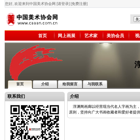
您好, 欢迎来到中国美术协会网
[请登录]
[免费注册]
首页
网上画展
艺术家
美协会员
视
首页
介绍
给我留言
与我联系
联系我们
介绍
淳渊阁画廊以经营现当代名人字画为主，
原则，坚持向广大书画收藏者和爱好者提供高质