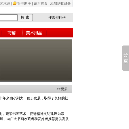
艺术通
|
管理助手
|
设为首页
|
添加到收藏夹
|
搜索排行榜
商铺
美术用品
>>更多
。十年来由小到大，稳步发展，取得了良好的社
化，繁荣书画艺术，促进精神文明建设为宗
展，向广大书画收藏者和爱好者推荐提供高质