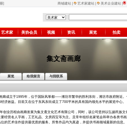
册]
商铺建站
|
艺术家建站
|
美术企业建站
|
艺术家
美协会员
视频
资讯
展览
拍卖
集文斋画廊
展览
给我留言
与我联系
画廊成立于1995年，位于国际风筝都——潍坊市繁华的胜利东街，潍坊市政府附近
和经济效益。目前又在位于东风东街成立了700平米的具有国内领先水平的展览中心。
多年创业历程由画廊发展为集文斋文化艺术有限公司，同时，该公司坚持以弘扬民族文
主要经营名人字画，工艺礼品、文房四宝等为主。且常年组织名家笔会和举办各类书画
品位的艺术佳作提供最优质的服务。所售作品均为真迹，并提供书画领域最新的信息。