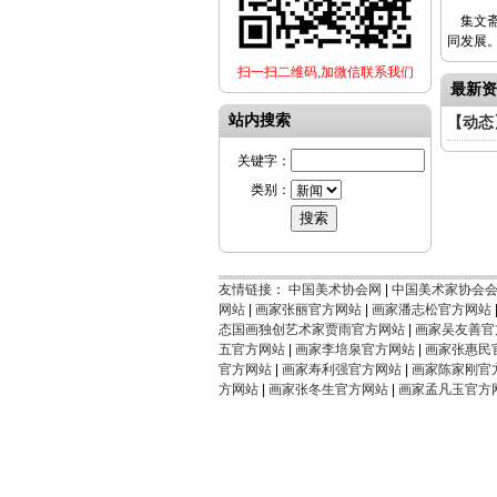
集文斋
同发展。..
扫一扫二维码,加微信联系我们
最新资
站内搜索
【动态
关键字：
类别：
友情链接
：
中国美术协会网
|
中国美术家协会
网站
|
画家张丽官方网站
|
画家潘志松官方网站
态国画独创艺术家贾雨官方网站
|
画家吴友善官
五官方网站
|
画家李培泉官方网站
|
画家张惠民
官方网站
|
画家寿利强官方网站
|
画家陈家刚官
方网站
|
画家张冬生官方网站
|
画家孟凡玉官方