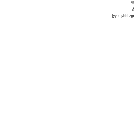
jyyelsyhhl.z