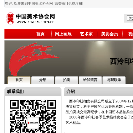
您好, 欢迎来到中国美术协会网
[请登录]
[免费注册]
首页
网上画展
艺术家
美协会员
视
西泠印
首页
介绍
拍卖
给我留言
与我联系
联系我们
介绍
西泠印社拍卖有限公司成立于2004年1
决策精英，科学严谨的运营管理机制，一
品拍卖成交最高纪录，在中国艺术品拍卖
2008年西泠印社春季艺术品拍卖会定于2
艺术精品。
......