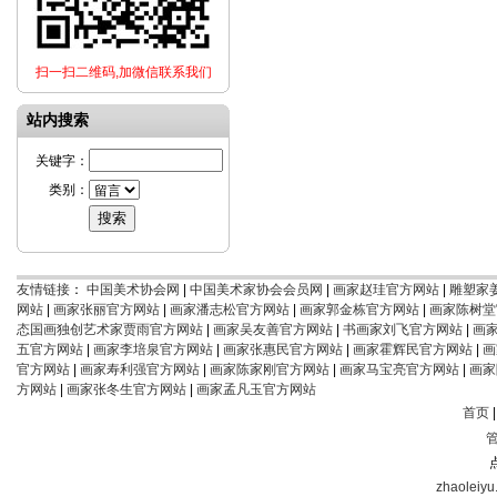
扫一扫二维码,加微信联系我们
站内搜索
关键字：
类别：
友情链接
：
中国美术协会网
|
中国美术家协会会员网
|
画家赵珪官方网站
|
雕塑家
网站
|
画家张丽官方网站
|
画家潘志松官方网站
|
画家郭金栋官方网站
|
画家陈树堂
态国画独创艺术家贾雨官方网站
|
画家吴友善官方网站
|
书画家刘飞官方网站
|
画
五官方网站
|
画家李培泉官方网站
|
画家张惠民官方网站
|
画家霍辉民官方网站
|
画
官方网站
|
画家寿利强官方网站
|
画家陈家刚官方网站
|
画家马宝亮官方网站
|
画家
方网站
|
画家张冬生官方网站
|
画家孟凡玉官方网站
首页
zhaoleiyu