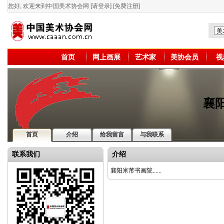
您好, 欢迎来到中国美术协会网
[请登录]
[免费注册]
首页
网上画展
艺术家
美协会员
视
襄
首页
介绍
给我留言
与我联系
联系我们
介绍
襄阳米芾书画院......