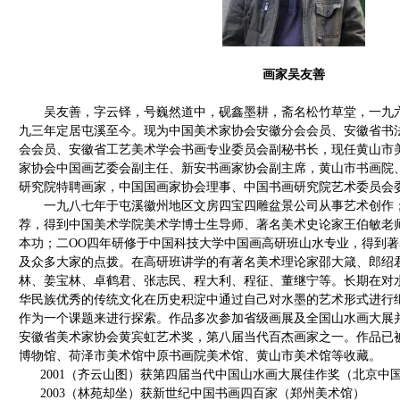
画家吴友善
吴友善，字云铎，号巍然道中，砚鑫墨耕，斋名松竹草堂，一九六
九三年定居屯溪至今。现为中国美术家协会安徽分会会员、安徽省书
会会员、安徽省工艺美术学会书画专业委员会副秘书长，现任黄山市
家协会中国画艺委会副主任、新安书画家协会副主席，黄山市书画院
研究院特聘画家，中国国画家协会理事、中国书画研究院艺术委员会
一九八七年于屯溪徽州地区文房四宝四雕盆景公司从事艺术创作；
荐，得到中国美术学院美术学博士生导师、著名美术史论家王伯敏老
本功；二OO四年研修于中国科技大学中国画高研班山水专业，得到
及众多大家的点拨。在高研班讲学的有著名美术理论家邵大箴、郎绍
林、姜宝林、卓鹤君、张志民、程大利、程征、董继宁等。长期在对
华民族优秀的传统文化在历史积淀中通过自己对水墨的艺术形式进行
作为一个课题来进行探索。作品多次参加省级画展及全国山水画大展
安徽省美术家协会黄宾虹艺术奖，第八届当代百杰画家之一。作品已
博物馆、荷泽市美术馆中原书画院美术馆、黄山市美术馆等收藏。
2001（齐云山图）获第四届当代中国山水画大展佳作奖（北京中
2003（林苑却坐）获新世纪中国书画四百家（郑州美术馆）