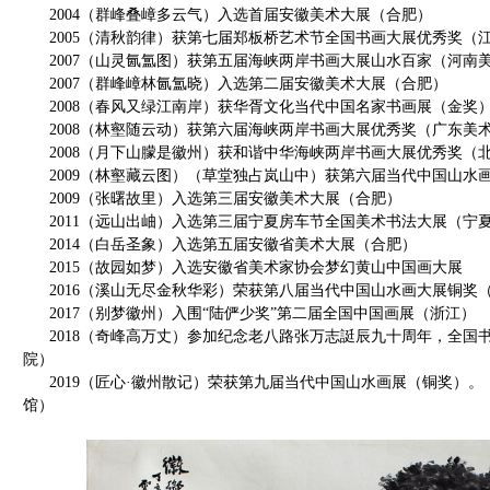
2004（群峰叠嶂多云气）入选首届安徽美术大展（合肥）
2005（清秋韵律）获第七届郑板桥艺术节全国书画大展优秀奖（
2007（山灵氤氲图）获第五届海峡两岸书画大展山水百家（河南
2007（群峰嶂林氤氲晓）入选第二届安徽美术大展（合肥）
2008（春风又绿江南岸）获华胥文化当代中国名家书画展（金奖
2008（林壑随云动）获第六届海峡两岸书画大展优秀奖（广东美
2008（月下山朦是徽州）获和谐中华海峡两岸书画大展优秀奖（
2009（林壑藏云图）（草堂独占岚山中）获第六届当代中国山水
2009（张曙故里）入选第三届安徽美术大展（合肥）
2011（远山出岫）入选第三届宁夏房车节全国美术书法大展（宁
2014（白岳圣象）入选第五届安徽省美术大展（合肥）
2015（故园如梦）入选安徽省美术家协会梦幻黄山中国画大展
2016（溪山无尽金秋华彩）荣获第八届当代中国山水画大展铜奖
2017（别梦徽州）入围“陆俨少奖”第二届全国中国画展（浙江）
2018（奇峰高万丈）参加纪念老八路张万志誔辰九十周年，全国
院）
2019（匠心·徽州散记）荣获第九届当代中国山水画展（铜奖）。
馆）