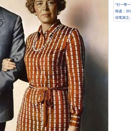
·
“行一带一
·
痕迹：20
·
信笔游之