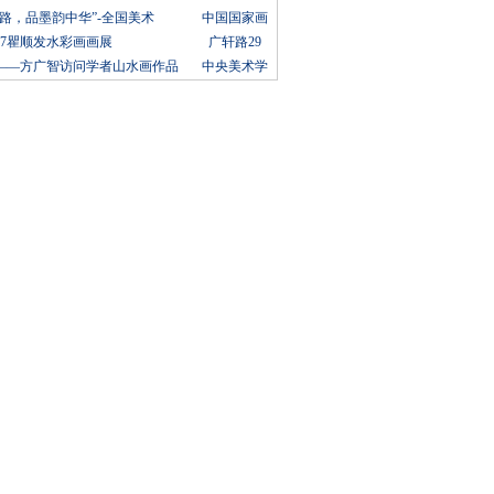
路，品墨韵中华”-全国美术
中国国家画
17瞿顺发水彩画画展
广轩路29
——方广智访问学者山水画作品
中央美术学