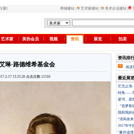
注册]
商铺建站
|
艺术家建站
|
美术企业建站
|
艺术家
美协会员
视频
资讯
展览
拍卖
资讯排
艾琳·路德维希基金会
画进
-2-17 13:25:20 点击次数:11510
最近展
·
艺无止境
·
转角——
·
梁书、梁
·
『筑梦新
·
我和我的祖
·
“清风徐
·
2017年
·
“象外追