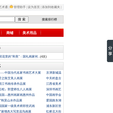
艺术通
|
管理助手
|
设为首页
|
添加到收藏夹
|
搜索排行榜
商铺
美术用品
行
荷花里的“和美”：国礼画家何...
(4次)
览
——中国当代名家书画艺术大展
京津新城温
芳之陈艾美人画展
中关村盘古
西江书画传承作品展
江西省美术
征程』郭雯师生八人画展
深圳书画艺
国---惠州画家画惠州作品
中国画学会
来”韩昊山水作品展
爱国路东湖
中国国家一级美术师郑世武画
浦东新区世
维”谢增杰大写意花鸟画展
红桥北大街