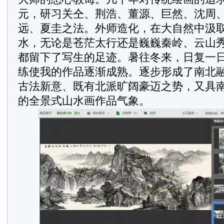
元，研习关仝、荆浩、董源、巨然、沈周
远、夏圭之法。外师造化，在大自然中汲
水，无论是苍茫太行还是巍巍秦岭、云山
都留下了写生的足迹。暑往冬来，日复一
练使我的作品逐渐成熟。逐步形成了南北
古法新意、既有北派旷阔豪迈之势，又具
的全景式山水画作品气象。