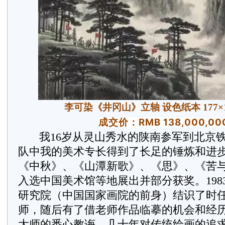
李可染《井冈山》立轴 设色纸本 177×12
成交价：RMB 138,000,00
我16岁从灵山秀水的陕南参军到北京铁
队中我的美术专长得到了长足的锤炼和进步
《中秋》、《山潭新歌》、《思》、《苦
入选中国美术馆等地展出并部分获奖。198
研究院（中国国家画院的前身）结识了时
师，随后有了借老师作品临摹的机会和经
大师的悉心教诲。几十年对传统绘画的追