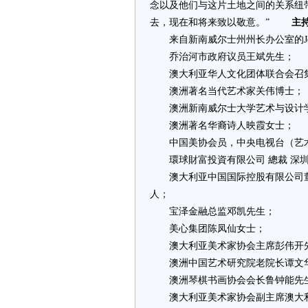
念以及他们与这片土地之间的关系纽
去，现在和将来致以敬意。”
主
来自新南威尔士州州长办公室的Jessi
乔治河市政府议员王斌先生；
澳大利亚华人文化团体联合会召集
澳洲著名当代艺术家关伟博士；
澳洲新南威尔士大学艺术与设计学
澳洲著名华裔诗人映霞女士；
中国美协会员，中央电视台（艺术
環球財富投資有限公司 總裁 深圳
澳大利亚中国国际控股有限公司董
人；
宝泽金融总监邓凯先生；
美心集团陈凤仙女士；
澳大利亚美术家协会主席彭伟开
澳洲中国艺术研究院老院长谭文华
澳洲琴棋书画协会会长鲁钟能先
澳大利亚美术家协会副主席澳大利