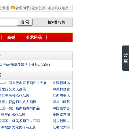
艺术通
|
管理助手
|
设为首页
|
添加到收藏夹
|
搜索排行榜
商铺
美术用品
行
绘华章•翰墨颂盛世｜推荐...
(72次)
览
——中国当代名家书画艺术大展
京津新城温
芳之陈艾美人画展
中关村盘古
西江书画传承作品展
江西省美术
征程』郭雯师生八人画展
深圳书画艺
国---惠州画家画惠州作品
中国画学会
来”韩昊山水作品展
爱国路东湖
中国国家一级美术师郑世武画
浦东新区世
维”谢增杰大写意花鸟画展
红桥北大街