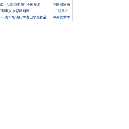
路，品墨韵中华”-全国美术
中国国家画
17瞿顺发水彩画画展
广轩路29
——方广智访问学者山水画作品
中央美术学