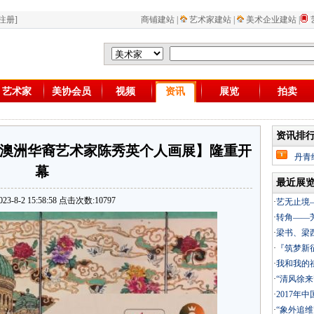
注册]
商铺建站
|
艺术家建站
|
美术企业建站
|
艺术家
美协会员
视频
资讯
展览
拍卖
资讯排
——澳洲华裔艺术家陈秀英个人画展】隆重开
丹青
幕
最近展
3-8-2 15:58:58 点击次数:10797
·
艺无止境
·
转角——
·
梁书、梁
·
『筑梦新
·
我和我的祖
·
“清风徐
·
2017年
·
“象外追