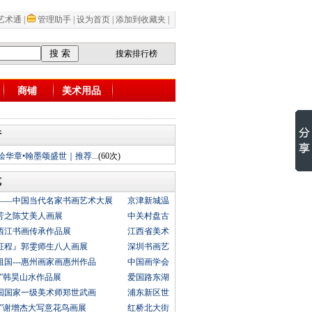
艺术通
|
管理助手
|
设为首页
|
添加到收藏夹
|
搜索排行榜
商铺
美术用品
行
绘华章•翰墨颂盛世｜推荐...
(60次)
览
——中国当代名家书画艺术大展
京津新城温
芳之陈艾美人画展
中关村盘古
西江书画传承作品展
江西省美术
征程』郭雯师生八人画展
深圳书画艺
国---惠州画家画惠州作品
中国画学会
来”韩昊山水作品展
爱国路东湖
中国国家一级美术师郑世武画
浦东新区世
维”谢增杰大写意花鸟画展
红桥北大街