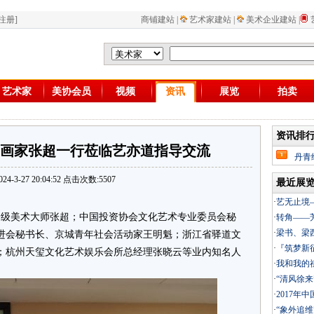
注册]
商铺建站
|
艺术家建站
|
美术企业建站
|
艺术家
美协会员
视频
资讯
展览
拍卖
资讯排
画家张超一行莅临艺亦道指导交流
丹青
4-3-27 20:04:52 点击次数:5507
最近展
·
艺无止境
级美术大师张超；中国投资协会文化艺术专业委员会秘
·
转角——
·
梁书、梁
进会秘书长、京城青年社会活动家王明魁；浙江省驿道文
·
『筑梦新
；杭州天玺文化艺术娱乐会所总经理张晓云等业内知名人
·
我和我的祖
·
“清风徐
·
2017年
·
“象外追