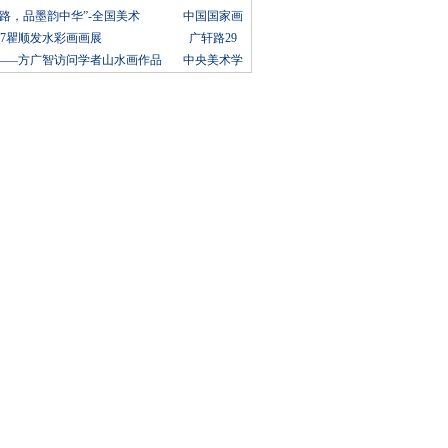
路，品墨韵中华”-全国美术
中国国家画
17瞿顺发水彩画画展
广轩路29
——方广智访问学者山水画作品
中央美术学