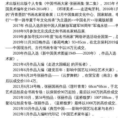
术出版社出版个人专集《中国书画大家·张丽画集·第二集》。2015年
国美术编年史1949-2014年》、《环球美术——走进匈牙利。2016年
的“丹青墨韵”书画名家迎春展；12月中国集邮文化中心、国家邮政、
行“一带一路华夏千年文化传承”为主题的<<中国名片>>珍藏版邮册
2017年 作品入选庆祝中国人民解放军建军90周年“军魂永驻——
2018年9月参加北京戊戌之秋书画名家精品展.
2019年参加寻找2019年度“知名书画家”网络评选活动全国第一，总投
2019年11月20日晚作品《春苑鸣禽》93×85cm，在北京保利201
——中国现当代、古代书画专场”中以16万元成交。
2020年作品入选《新中国美术图鉴1949——2020年》，作品入
术家》。
2021年4月作品入编《走进大国崛起 的开拓者》。
2021年6月作品入编《建党百年：影响中国艺坛100位艺术大家》
2021年6月28号张丽作品——《云梦舞鹤》，在荣宝斋（南京）春
后以成交价110.4万。
2021月6月24号晚，张丽国画作品《莲叶青青》68cm*68cm，
艺术品拍卖会书画专场：以保留价90万起拍，最后以160万的高价成
2021年10月，第34号拍品：张丽作品《蓝桥馥梦》100*180cm，
鳌论坛拍卖专场--张丽作品，《蓝桥馥梦》最终以1000万的高价成交
2021年10月作品入编《典范中国——影响中国艺坛名家与名作》
2022年1月作品入编时代印记《中国艺术家年鉴》。