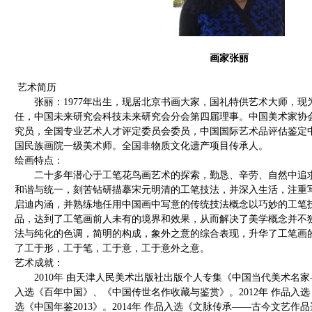
画家张丽
艺术简历
张丽：1977年出生，现居北京书画大家，国礼特供艺术大师，现
任，中国未来研究会科技未来研究会分会第四届理事。中国美术家协
究员，全国专业艺术人才评定委员会委员，中国国际艺术品评估鉴定
国民族画院一级美术师。全国非物质文化遗产项目传承人。
绘画特点：
二十多年潜心于工笔花鸟画艺术的探索，勤恳、辛劳、自然中追求
和谐与统一，刻苦钻研描摹宋元明清的工笔技法，并深入生活，注重
启迪内涵，并熟练地任用中国画中写意的传统技法概念以巧妙的工笔
品，达到了工笔画前人未有的境界和效果，从而解决了美学概念并不
法与纯化的色调，简明的构成，象外之意的综合表现，升华了工笔画
了工于形，工于笔，工于意，工于意外之意。
艺术成就：
2010年 由天津人民美术出版社出版个人专集《中国当代美术名家—
入选《百年中国》、《中国传世名作收藏与鉴赏》。2012年 作品入选《
选《中国年鉴2013》。2014年 作品入选《文脉传承——古今文艺作品